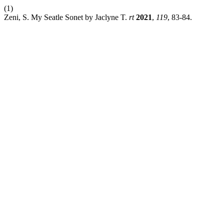
(1)
Zeni, S. My Seatle Sonet by Jaclyne T.
rt
2021
,
119
, 83-84.